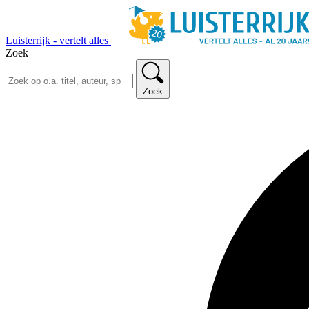
Luisterrijk - vertelt alles
Zoek
Zoek