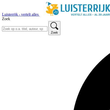
Luisterrijk - vertelt alles
Zoek
Zoek