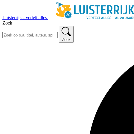
Luisterrijk - vertelt alles
Zoek
Zoek