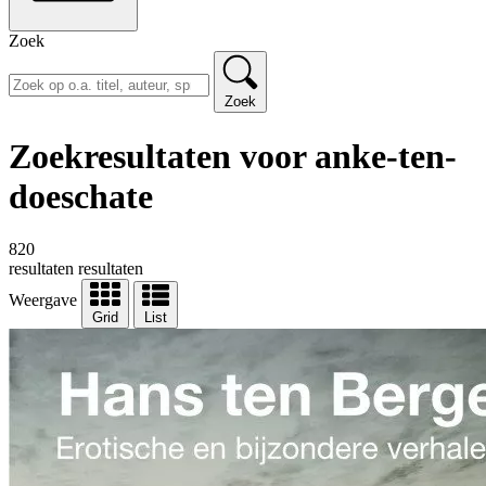
Zoek
Zoek
Zoekresultaten voor anke-ten-
doeschate
820
resultaten
resultaten
Weergave
Grid
List