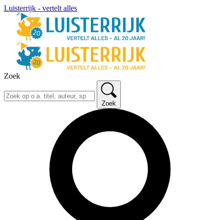
Luisterrijk - vertelt alles
Zoek
Zoek