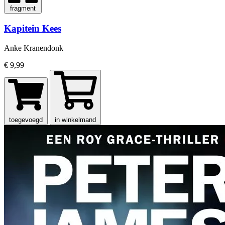
fragment
Kapitein Kees
Anke Kranendonk
€ 9,99
toegevoegd
in winkelmand