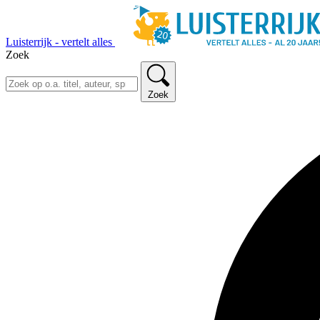
Luisterrijk - vertelt alles
Zoek
Zoek