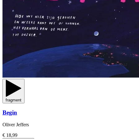
fragment
Begin
Oliver Jeffers
€ 18,99