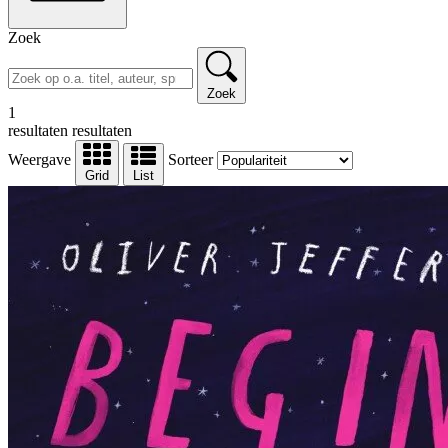
Zoek
Zoek
1
resultaten
resultaten
Weergave
Sorteer
Grid
List