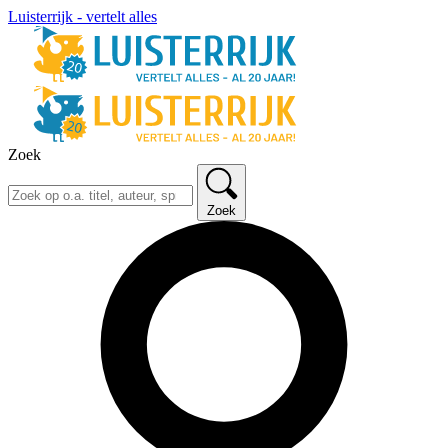
Luisterrijk - vertelt alles
Zoek
Zoek