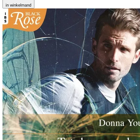
in winkelmand