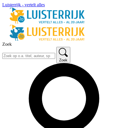
Luisterrijk - vertelt alles
Zoek
Zoek