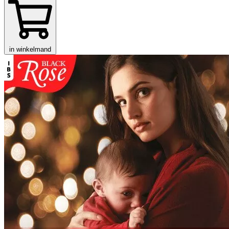
in winkelmand