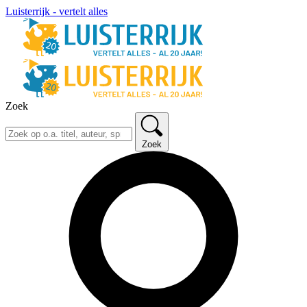
Luisterrijk - vertelt alles
Zoek
Zoek