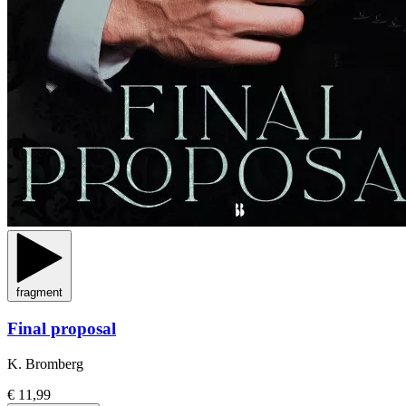
fragment
Final proposal
K. Bromberg
€ 11,99