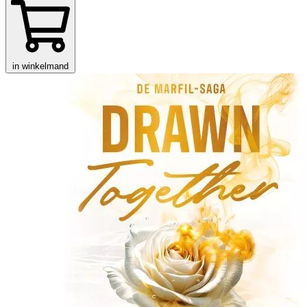
in winkelmand