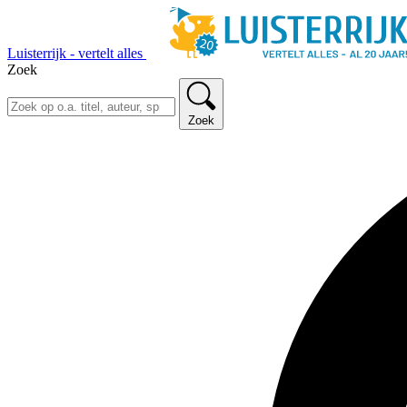
Luisterrijk - vertelt alles
Zoek
Zoek