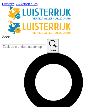
Luisterrijk - vertelt alles
Zoek
Zoek