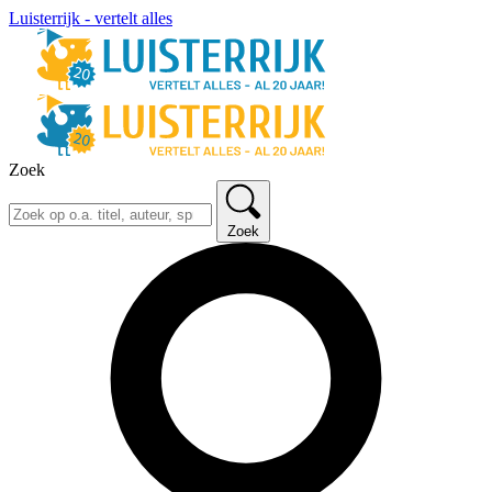
Luisterrijk - vertelt alles
Zoek
Zoek