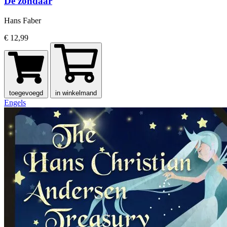
De zondaar
Hans Faber
€ 12,99
toegevoegd
in winkelmand
Engels