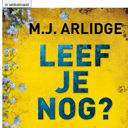
in winkelmand