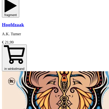
fragment
Hoofdzaak
A.K. Turner
€ 21,99
in winkelmand