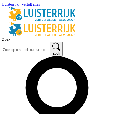
Luisterrijk - vertelt alles
Zoek
Zoek