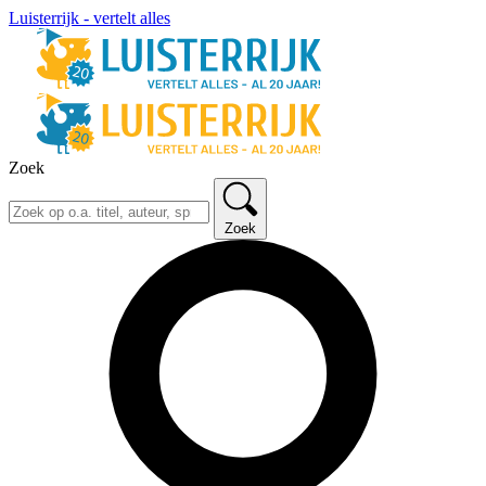
Luisterrijk - vertelt alles
Zoek
Zoek