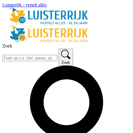
Luisterrijk - vertelt alles
Zoek
Zoek