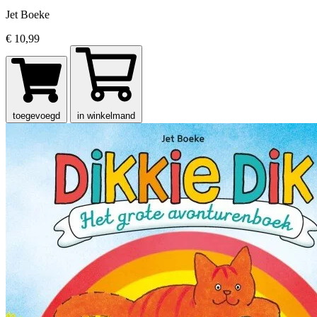
Jet Boeke
€ 10,99
toegevoegd
in winkelmand