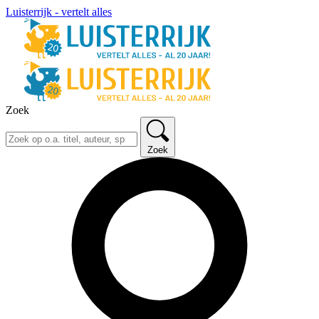
Luisterrijk - vertelt alles
Zoek
Zoek