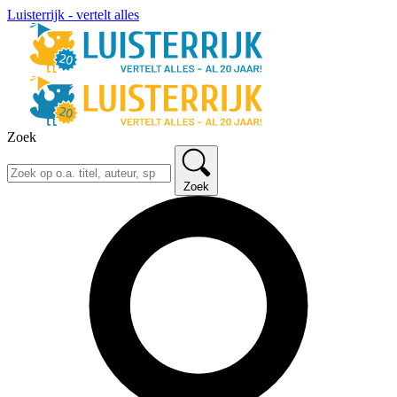
Luisterrijk - vertelt alles
Zoek
Zoek