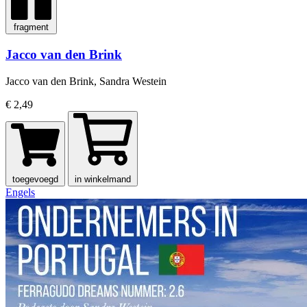
fragment
Jacco van den Brink
Jacco van den Brink, Sandra Westein
€ 2,49
toegevoegd
in winkelmand
Engels