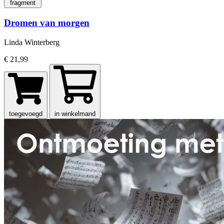
fragment
Dromen van morgen
Linda Winterberg
€ 21,99
toegevoegd
in winkelmand