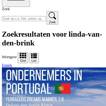
Zoek
Zoek
Zoekresultaten voor linda-van-
den-brink
Weergave
Grid
List
Engels