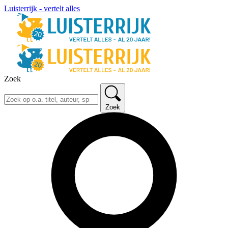
Luisterrijk - vertelt alles
Zoek
Zoek