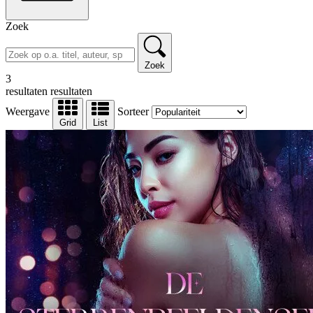
Zoek
Zoek
3
resultaten
resultaten
Weergave
Sorteer
Grid
List