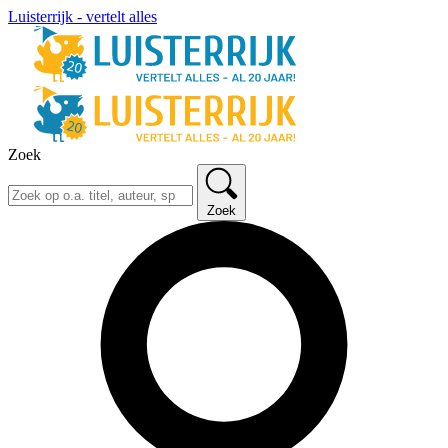
Luisterrijk - vertelt alles
Zoek
Zoek