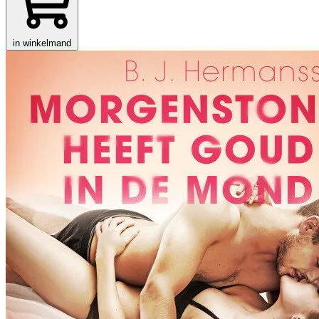
in winkelmand