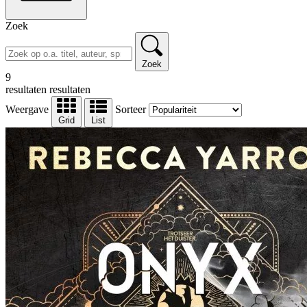
Zoek
Zoek
9
resultaten
resultaten
Weergave
Sorteer
Grid
List