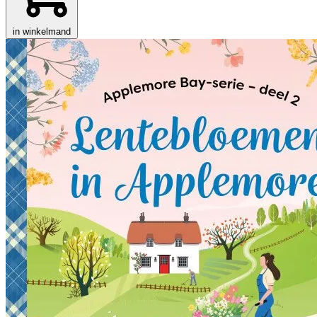
in winkelmand