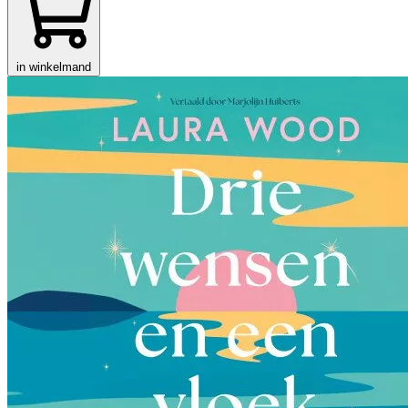
in winkelmand