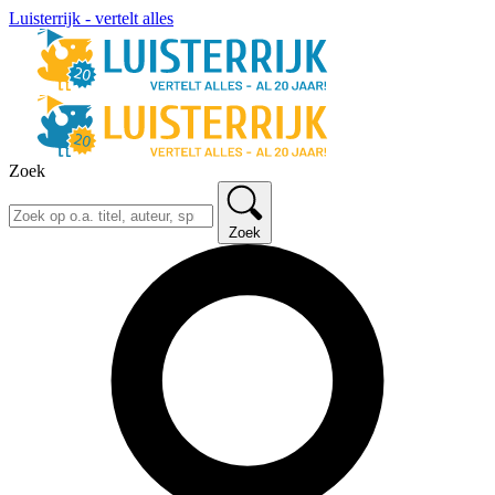
Luisterrijk - vertelt alles
Zoek
Zoek