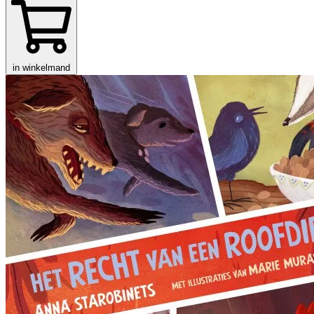
in winkelmand