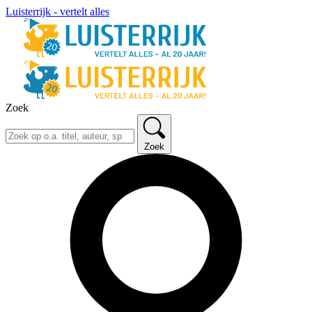
Luisterrijk - vertelt alles
Zoek
Zoek