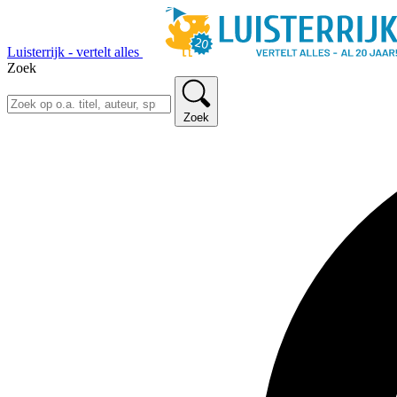
Luisterrijk - vertelt alles
Zoek
Zoek