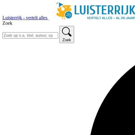
Luisterrijk - vertelt alles
Zoek
Zoek