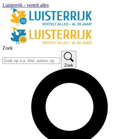
Luisterrijk - vertelt alles
Zoek
Zoek