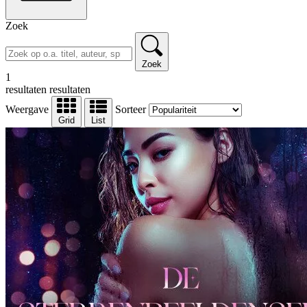
Zoek
Zoek
1
resultaten
resultaten
Weergave
Sorteer
Grid
List