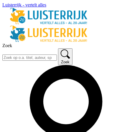
Luisterrijk - vertelt alles
Zoek
Zoek