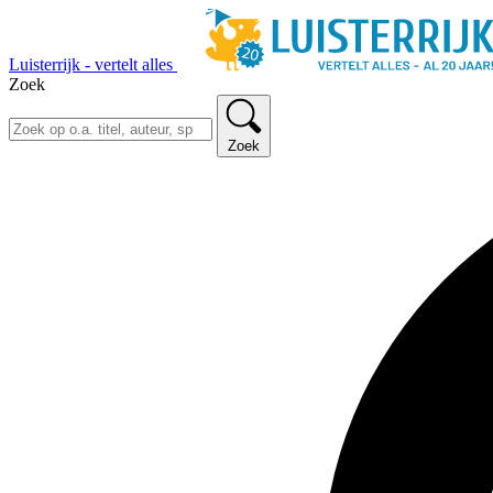
Luisterrijk - vertelt alles
Zoek
Zoek