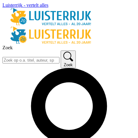
Luisterrijk - vertelt alles
Zoek
Zoek