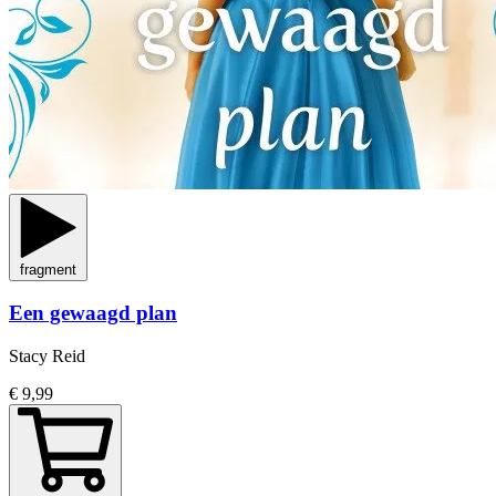
fragment
Een gewaagd plan
Stacy Reid
€ 9,99