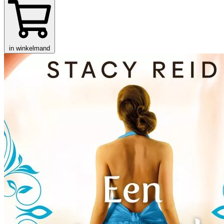
in winkelmand