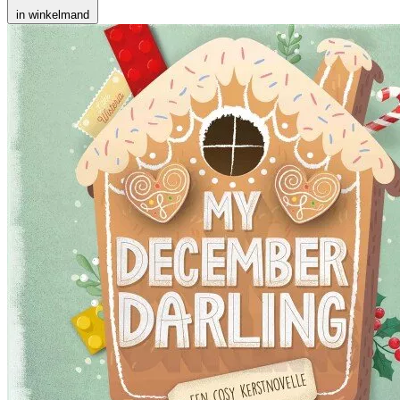
in winkelmand