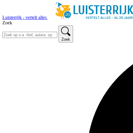
Luisterrijk - vertelt alles
Zoek
Zoek