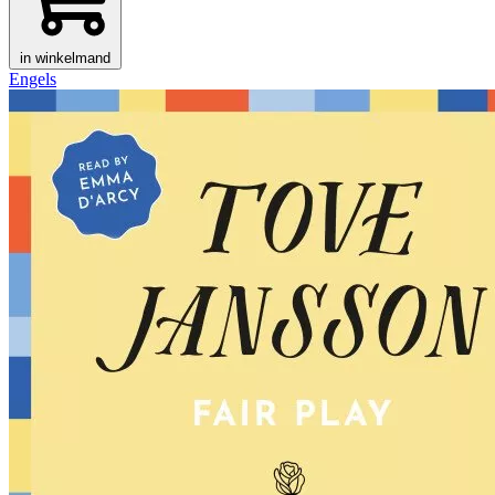
in winkelmand
Engels