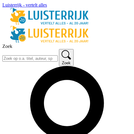
Luisterrijk - vertelt alles
Zoek
Zoek