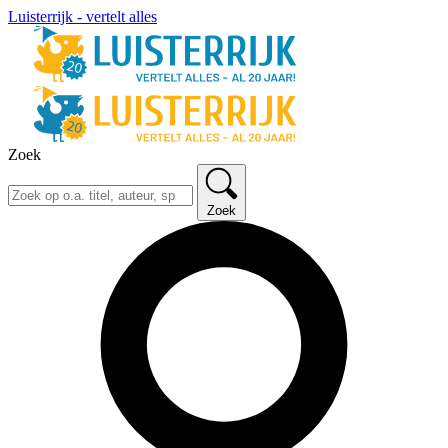
Luisterrijk - vertelt alles
Zoek
Zoek