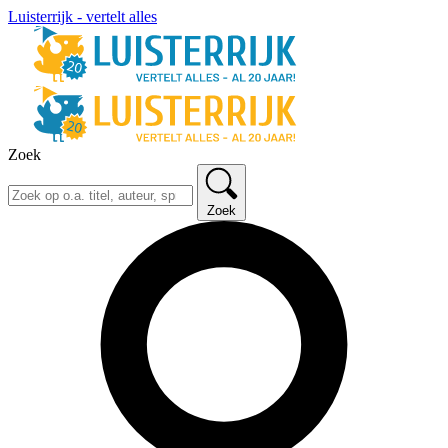
Luisterrijk - vertelt alles
Zoek
Zoek