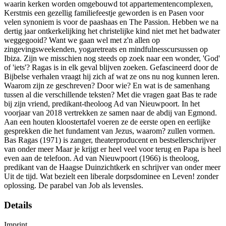
waarin kerken worden omgebouwd tot appartementencomplexen,
Kerstmis een gezellig familiefeestje geworden is en Pasen voor
velen synoniem is voor de paashaas en The Passion. Hebben we na
dertig jaar ontkerkelijking het christelijke kind niet met het badwater
weggegooid? Want we gaan wel met z'n allen op
zingevingsweekenden, yogaretreats en mindfulnesscursussen op
Ibiza. Zijn we misschien nog steeds op zoek naar een wonder, 'God'
of 'iets'? Ragas is in elk geval blijven zoeken. Gefascineerd door de
Bijbelse verhalen vraagt hij zich af wat ze ons nu nog kunnen leren.
Waarom zijn ze geschreven? Door wie? En wat is de samenhang
tussen al die verschillende teksten? Met die vragen gaat Bas te rade
bij zijn vriend, predikant-theoloog Ad van Nieuwpoort. In het
voorjaar van 2018 vertrekken ze samen naar de abdij van Egmond.
Aan een houten kloostertafel voeren ze de eerste open en eerlijke
gesprekken die het fundament van Jezus, waarom? zullen vormen.
Bas Ragas (1971) is zanger, theaterproducent en bestsellerschrijver
van onder meer Maar je krijgt er heel veel voor terug en Papa is heel
even aan de telefoon. Ad van Nieuwpoort (1966) is theoloog,
predikant van de Haagse Duinzichtkerk en schrijver van onder meer
Uit de tijd. Wat bezielt een liberale dorpsdominee en Leven! zonder
oplossing. De parabel van Job als levensles.
Details
Imprint