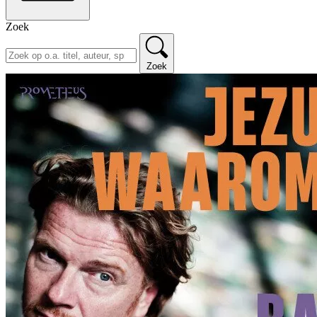
Zoek
Zoek