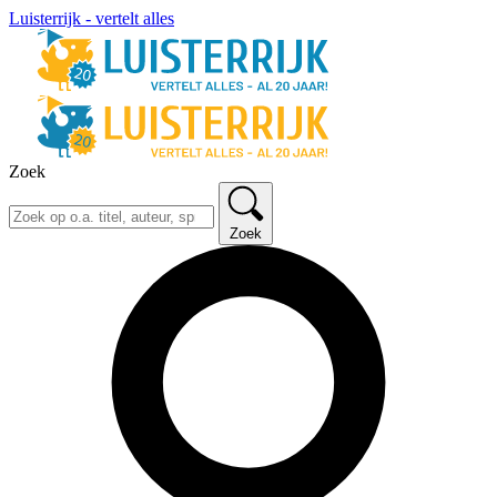
Luisterrijk - vertelt alles
Zoek
Zoek