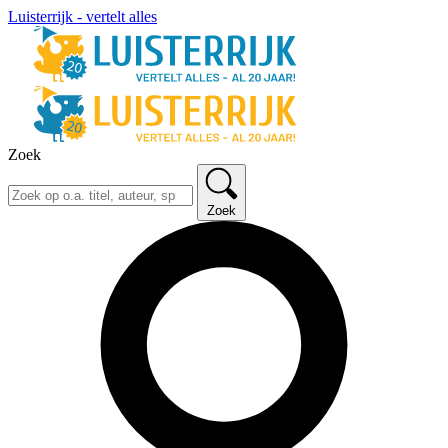
Luisterrijk - vertelt alles
Zoek
Zoek