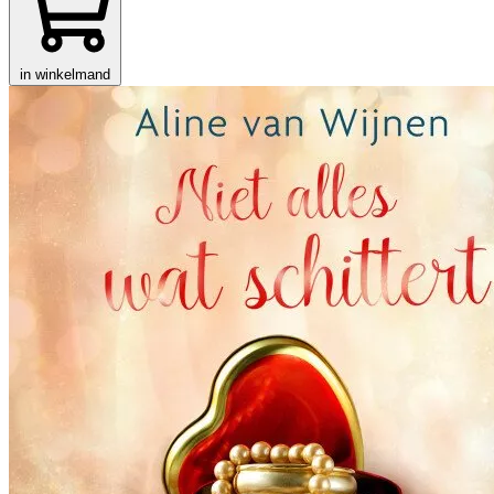
in winkelmand