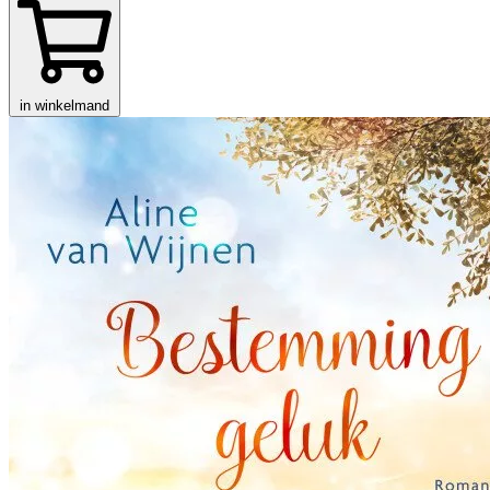
in winkelmand