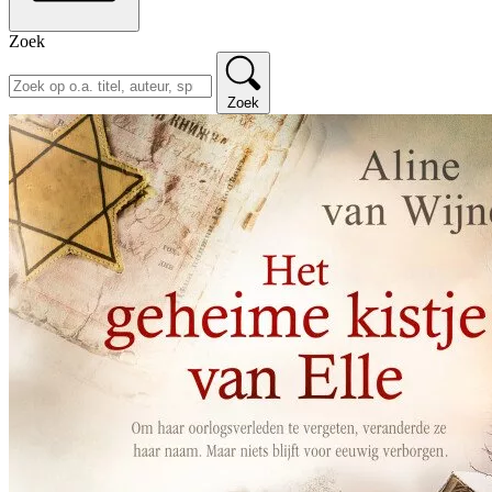
Zoek
Zoek