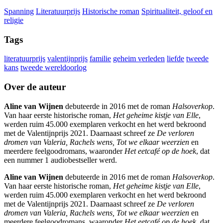
Spanning
Literatuurprijs
Historische roman
Spiritualiteit, geloof en
religie
Tags
literatuurprijs
valentijnprijs
familie
geheim verleden
liefde
tweede
kans
tweede wereldoorlog
Over de auteur
Aline van Wijnen
debuteerde in 2016 met de roman
Halsoverkop
.
Van haar eerste historische roman,
Het geheime kistje van Elle
,
werden ruim 45.000 exemplaren verkocht en het werd bekroond
met de Valentijnprijs 2021. Daarnaast schreef ze
De verloren
dromen van Valeria, Rachels wens, Tot we elkaar weerzien
en
meerdere feelgoodromans, waaronder
Het eetcafé op de hoek
, dat
een nummer 1 audiobestseller werd.
Aline van Wijnen
debuteerde in 2016 met de roman
Halsoverkop
.
Van haar eerste historische roman,
Het geheime kistje van Elle
,
werden ruim 45.000 exemplaren verkocht en het werd bekroond
met de Valentijnprijs 2021. Daarnaast schreef ze
De verloren
dromen van Valeria, Rachels wens, Tot we elkaar weerzien
en
meerdere feelgoodromans, waaronder
Het eetcafé op de hoek
, dat