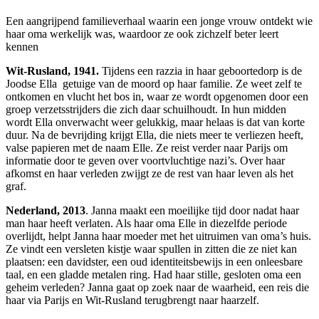
Een aangrijpend familieverhaal waarin een jonge vrouw ontdekt wie
haar oma werkelijk was, waardoor ze ook zichzelf beter leert
kennen
Wit-Rusland, 1941.
Tijdens een razzia in haar geboortedorp is de
Joodse Ella getuige van de moord op haar familie. Ze weet zelf te
ontkomen en vlucht het bos in, waar ze wordt opgenomen door een
groep verzetsstrijders die zich daar schuilhoudt. In hun midden
wordt Ella onverwacht weer gelukkig, maar helaas is dat van korte
duur. Na de bevrijding krijgt Ella, die niets meer te verliezen heeft,
valse papieren met de naam Elle. Ze reist verder naar Parijs om
informatie door te geven over voortvluchtige nazi’s. Over haar
afkomst en haar verleden zwijgt ze de rest van haar leven als het
graf.
Nederland, 2013
. Janna maakt een moeilijke tijd door nadat haar
man haar heeft verlaten. Als haar oma Elle in diezelfde periode
overlijdt, helpt Janna haar moeder met het uitruimen van oma’s huis.
Ze vindt een versleten kistje waar spullen in zitten die ze niet kan
plaatsen: een davidster, een oud identiteitsbewijs in een onleesbare
taal, en een gladde metalen ring. Had haar stille, gesloten oma een
geheim verleden? Janna gaat op zoek naar de waarheid, een reis die
haar via Parijs en Wit-Rusland terugbrengt naar haarzelf.