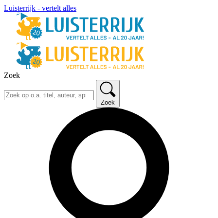
Luisterrijk - vertelt alles
Zoek
Zoek