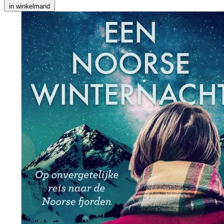
in winkelmand