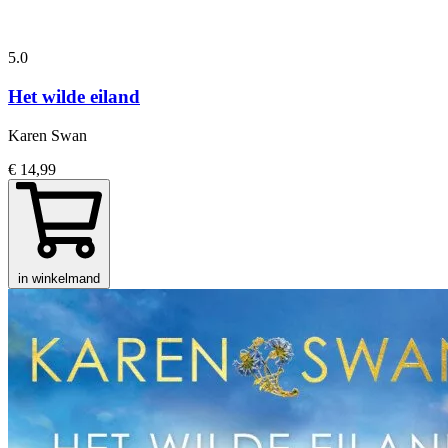
5.0
Het wilde eiland
Karen Swan
€ 14,99
in winkelmand