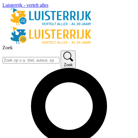
Luisterrijk - vertelt alles
Zoek
Zoek