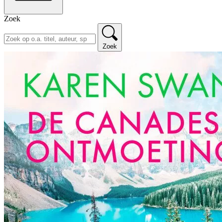
Zoek
Zoek