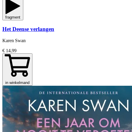
fragment
Het Deense verlangen
Karen Swan
€ 14,99
in winkelmand