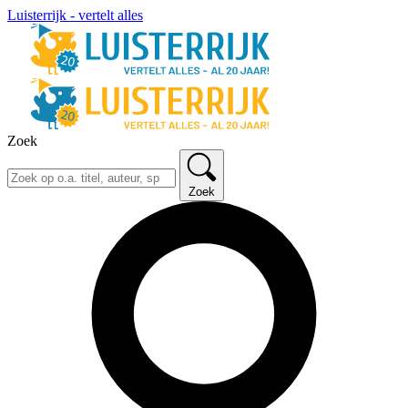
Luisterrijk - vertelt alles
Zoek
Zoek