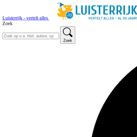
Luisterrijk - vertelt alles
Zoek
Zoek