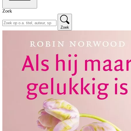
Zoek
Zoek