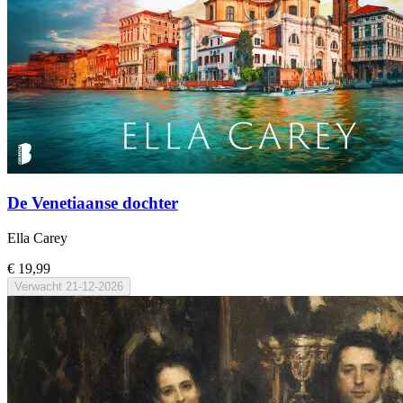
De Venetiaanse dochter
Ella Carey
€ 19,99
Verwacht
21-12-2026