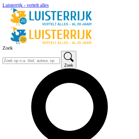
Luisterrijk - vertelt alles
Zoek
Zoek