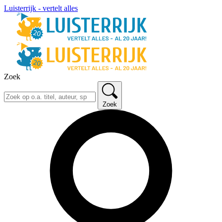
Luisterrijk - vertelt alles
Zoek
Zoek