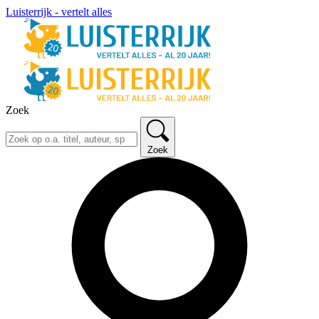
Luisterrijk - vertelt alles
Zoek
Zoek