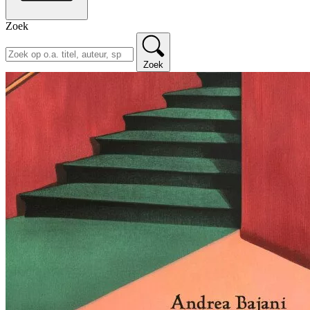
Zoek
Zoek