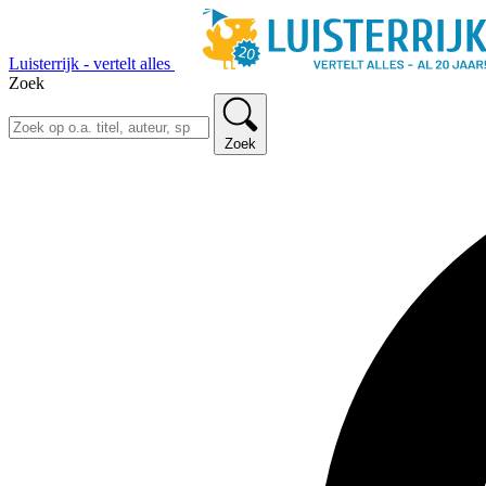
Luisterrijk - vertelt alles
Zoek
Zoek