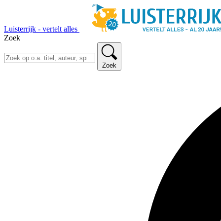
Luisterrijk - vertelt alles
Zoek
Zoek