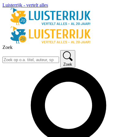
Luisterrijk - vertelt alles
Zoek
Zoek