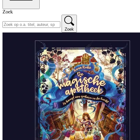
Zoek
Zoek