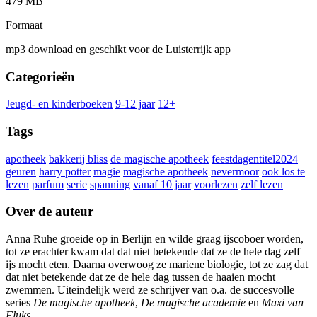
479 MB
Formaat
mp3 download en geschikt voor de Luisterrijk app
Categorieën
Jeugd- en kinderboeken
9-12 jaar
12+
Tags
apotheek
bakkerij bliss
de magische apotheek
feestdagentitel2024
geuren
harry potter
magie
magische apotheek
nevermoor
ook los te
lezen
parfum
serie
spanning
vanaf 10 jaar
voorlezen
zelf lezen
Over de auteur
Anna Ruhe groeide op in Berlijn en wilde graag ijscoboer worden,
tot ze erachter kwam dat dat niet betekende dat ze de hele dag zelf
ijs mocht eten. Daarna overwoog ze mariene biologie, tot ze zag dat
dat niet betekende dat ze de hele dag tussen de haaien mocht
zwemmen. Uiteindelijk werd ze schrijver van o.a. de succesvolle
series
De magische apotheek
,
De magische academie
en
Maxi van
Fluks
.