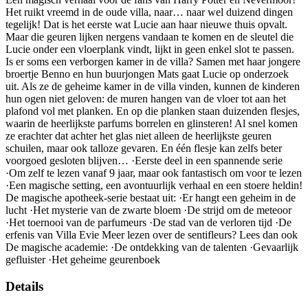
Het ruikt vreemd in de oude villa, naar… naar wel duizend dingen
tegelijk! Dat is het eerste wat Lucie aan haar nieuwe thuis opvalt.
Maar die geuren lijken nergens vandaan te komen en de sleutel die
Lucie onder een vloerplank vindt, lijkt in geen enkel slot te passen.
Is er soms een verborgen kamer in de villa? Samen met haar jongere
broertje Benno en hun buurjongen Mats gaat Lucie op onderzoek
uit. Als ze de geheime kamer in de villa vinden, kunnen de kinderen
hun ogen niet geloven: de muren hangen van de vloer tot aan het
plafond vol met planken. En op die planken staan duizenden flesjes,
waarin de heerlijkste parfums borrelen en glinsteren! Al snel komen
ze erachter dat achter het glas niet alleen de heerlijkste geuren
schuilen, maar ook talloze gevaren. En één flesje kan zelfs beter
voorgoed gesloten blijven… ·Eerste deel in een spannende serie
·Om zelf te lezen vanaf 9 jaar, maar ook fantastisch om voor te lezen
·Een magische setting, een avontuurlijk verhaal en een stoere heldin!
De magische apotheek-serie bestaat uit: ·Er hangt een geheim in de
lucht ·Het mysterie van de zwarte bloem ·De strijd om de meteoor
·Het toernooi van de parfumeurs ·De stad van de verloren tijd ·De
erfenis van Villa Evie Meer lezen over de sentifleurs? Lees dan ook
De magische academie: ·De ontdekking van de talenten ·Gevaarlijk
gefluister ·Het geheime geurenboek
Details