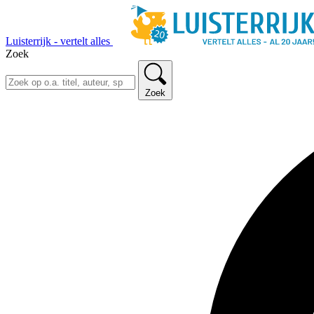
Luisterrijk - vertelt alles
Zoek
Zoek