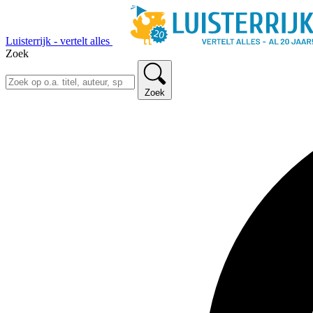
Luisterrijk - vertelt alles
Zoek
Zoek