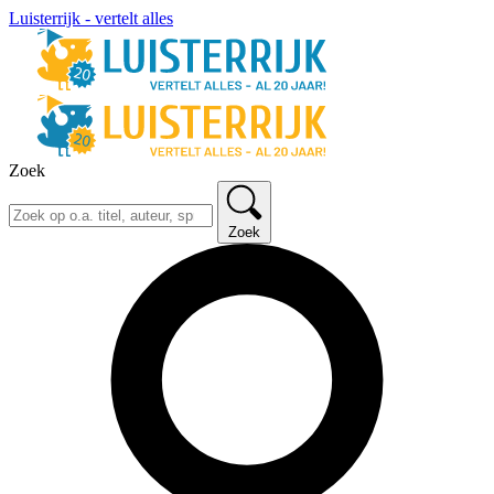
Luisterrijk - vertelt alles
Zoek
Zoek