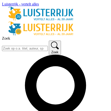
Luisterrijk - vertelt alles
Zoek
Zoek