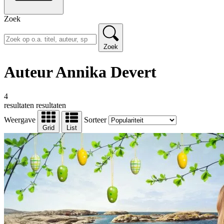
Zoek
Zoek
Auteur Annika Devert
4
resultaten
resultaten
Weergave
Sorteer
Grid
List