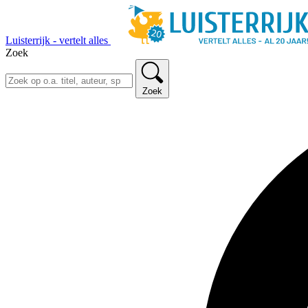
Luisterrijk - vertelt alles
Zoek
Zoek