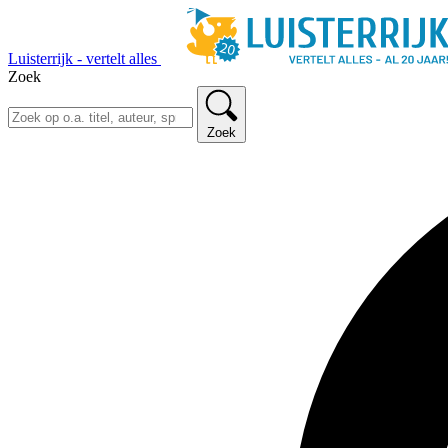
Luisterrijk - vertelt alles
Zoek
Zoek