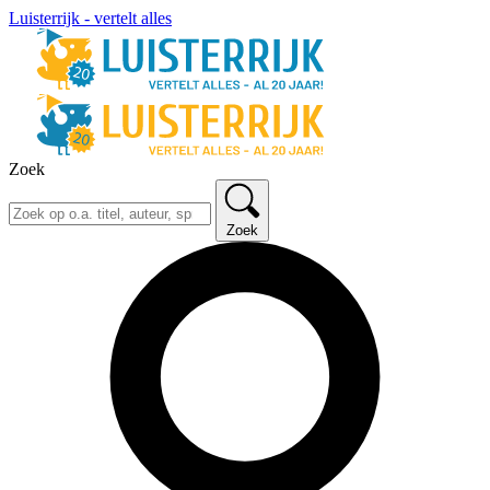
Luisterrijk - vertelt alles
Zoek
Zoek