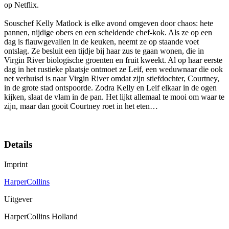
op Netflix.
Souschef Kelly Matlock is elke avond omgeven door chaos: hete
pannen, nijdige obers en een scheldende chef-kok. Als ze op een
dag is flauwgevallen in de keuken, neemt ze op staande voet
ontslag. Ze besluit een tijdje bij haar zus te gaan wonen, die in
Virgin River biologische groenten en fruit kweekt. Al op haar eerste
dag in het rustieke plaatsje ontmoet ze Leif, een weduwnaar die ook
net verhuisd is naar Virgin River omdat zijn stiefdochter, Courtney,
in de grote stad ontspoorde. Zodra Kelly en Leif elkaar in de ogen
kijken, slaat de vlam in de pan. Het lijkt allemaal te mooi om waar te
zijn, maar dan gooit Courtney roet in het eten…
Details
Imprint
HarperCollins
Uitgever
HarperCollins Holland