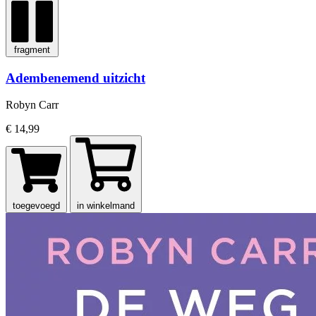
fragment
Adembenemend uitzicht
Robyn Carr
€ 14,99
toegevoegd
in winkelmand