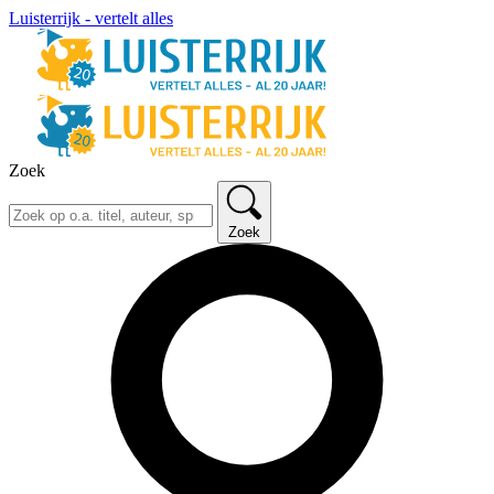
Luisterrijk - vertelt alles
Zoek
Zoek